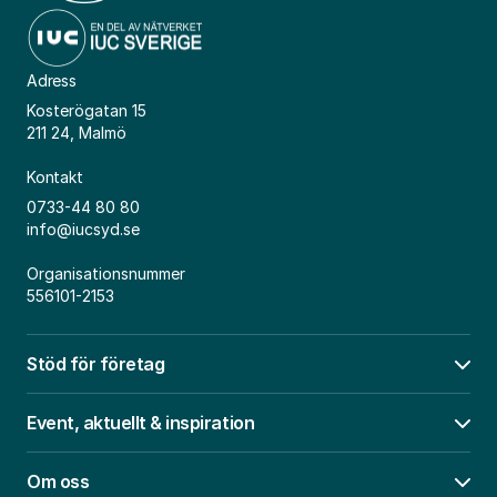
Adress
Kosterögatan 15
211 24, Malmö
Kontakt
0733-44 80 80
info@iucsyd.se
Organisationsnummer
556101-2153
Stöd för företag
Öpp
Event, aktuellt & inspiration
Öpp
Om oss
Öpp