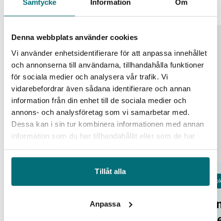
Samtycke
Information
Om
Denna webbplats använder cookies
25
Vi använder enhetsidentifierare för att anpassa innehållet
aug
och annonserna till användarna, tillhandahålla funktioner
för sociala medier och analysera vår trafik. Vi
vidarebefordrar även sådana identifierare och annan
information från din enhet till de sociala medier och
annons- och analysföretag som vi samarbetar med.
Dessa kan i sin tur kombinera informationen med annan
information som du har tillhandahållit eller som de har
samlat in när du har använt deras tjänster.
Tillåt alla
Fok
Open Lab Day hos IUC Syd
Om
Anpassa
IUC Syd/Malmö
tr