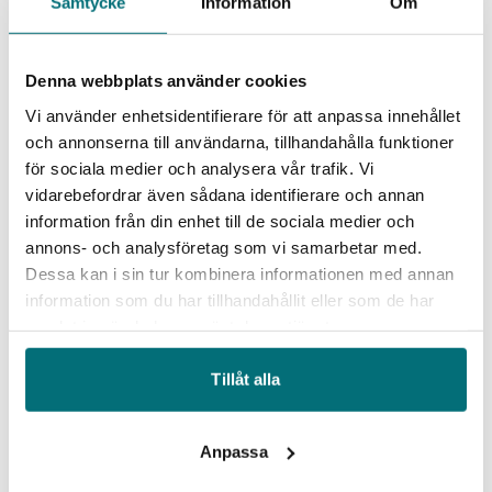
Samtycke
Information
Om
Denna webbplats använder cookies
Kontakt
Vi använder enhetsidentifierare för att anpassa innehållet
Christine Harde
och annonserna till användarna, tillhandahålla funktioner
Industricoach
för sociala medier och analysera vår trafik. Vi
christine.harde@iucsyd.se
vidarebefordrar även sådana identifierare och annan
0733-50 30 11
information från din enhet till de sociala medier och
annons- och analysföretag som vi samarbetar med.
Dessa kan i sin tur kombinera informationen med annan
information som du har tillhandahållit eller som de har
samlat in när du har använt deras tjänster.
Tillåt alla
Gör mer med mindre – hitta gömda
Hem
Event
affärer i det du redan tillverkar
Anpassa