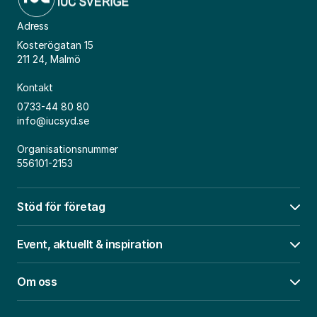
Adress
Kosterögatan 15
211 24, Malmö
Kontakt
0733-44 80 80
info@iucsyd.se
Organisationsnummer
556101-2153
Stöd för företag
Öpp
Event, aktuellt & inspiration
Öpp
Om oss
Öpp