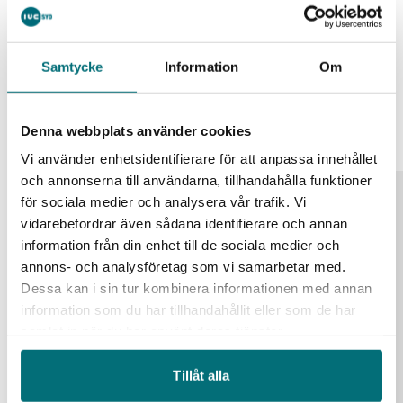
Globala hållbarhetsmål ger
Hem
Event
affärsmöjligheter – utnyttja dem!
Samtycke
Information
Om
Liknande event
Alla event
Denna webbplats använder cookies
Vi använder enhetsidentifierare för att anpassa innehållet
och annonserna till användarna, tillhandahålla funktioner
för sociala medier och analysera vår trafik. Vi
25
vidarebefordrar även sådana identifierare och annan
aug
information från din enhet till de sociala medier och
annons- och analysföretag som vi samarbetar med.
Dessa kan i sin tur kombinera informationen med annan
information som du har tillhandahållit eller som de har
samlat in när du har använt deras tjänster.
Tillåt alla