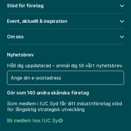
Stöd för företag
Öpp
Event, aktuellt & inspiration
Öpp
Om oss
Öpp
Nyhetsbrev
Håll dig uppdaterad – anmäl dig till vårt nyhetsbrev.
E-
post
Gör som 140 andra skånska företag
Som medlem i IUC Syd får ditt industriföretag stöd
för långsiktig strategisk utveckling
Bli medlem hos IUC Syd