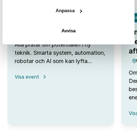
Anpassa
Fok
Open Lab Day hos IUC Syd
Om
Avvisa
IUC Syd/Malmö
tr
Alla pratar om potentialen i ny
af
teknik. Smarta system, automation,
robotar och AI som kan lyfta…
Omv
:
Visa event
Den
Open
Lab
bes
Day
ene
hos
IUC
:
Syd
Vis
Omv
–
frå