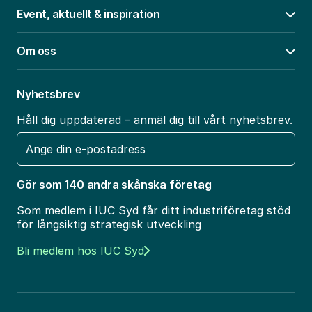
Event, aktuellt & inspiration
Öpp
Om oss
Öpp
Nyhetsbrev
Håll dig uppdaterad – anmäl dig till vårt nyhetsbrev.
E-
post
Gör som 140 andra skånska företag
Som medlem i IUC Syd får ditt industriföretag stöd
för långsiktig strategisk utveckling
Bli medlem hos IUC Syd