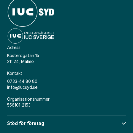
Adress
Kosterögatan 15
211 24, Malmö
Kontakt
0733-44 80 80
info@iucsyd.se
Organisationsnummer
556101-2153
Stöd för företag
Öpp