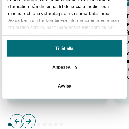
Fok
Open Lab Day hos IUC Syd
information från din enhet till de sociala medier och
annons- och analysföretag som vi samarbetar med.
Om
IUC Syd/Malmö
Dessa kan i sin tur kombinera informationen med annan
tr
Alla pratar om potentialen i ny
information som du har tillhandahållit eller som de har
af
samlat in när du har använt deras tjänster.
teknik. Smarta system, automation,
robotar och AI som kan lyfta…
Tillåt alla
Omv
:
Visa event
Den
Open
Anpassa
Lab
bes
Day
ene
hos
IUC
Avvisa
:
Syd
Vis
Omv
–
frå
tre
till
aff