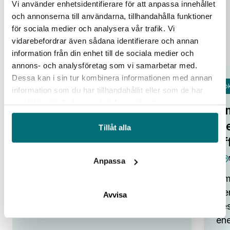
Vi använder enhetsidentifierare för att anpassa innehållet
och annonserna till användarna, tillhandahålla funktioner
för sociala medier och analysera vår trafik. Vi
vidarebefordrar även sådana identifierare och annan
information från din enhet till de sociala medier och
annons- och analysföretag som vi samarbetar med.
Dessa kan i sin tur kombinera informationen med annan
Fok
information som du har tillhandahållit eller som de har
Open Lab Day hos IUC Syd
samlat in när du har använt deras tjänster.
Om
IUC Syd/Malmö
tr
Tillåt alla
Alla pratar om potentialen i ny
af
teknik. Smarta system, automation,
robotar och AI som kan lyfta…
Anpassa
Omv
:
Visa event
Den
Open
Avvisa
Lab
bes
Day
ene
hos