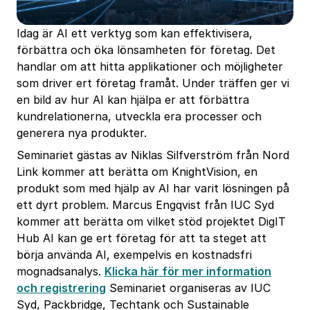
Idag är AI ett verktyg som kan effektivisera,
förbättra och öka lönsamheten för företag. Det
handlar om att hitta applikationer och möjligheter
som driver ert företag framåt. Under träffen ger vi
en bild av hur AI kan hjälpa er att förbättra
kundrelationerna, utveckla era processer och
generera nya produkter.
Seminariet gästas av Niklas Silfverström från Nord
Link kommer att berätta om KnightVision, en
produkt som med hjälp av AI har varit lösningen på
ett dyrt problem. Marcus Engqvist från IUC Syd
kommer att berätta om vilket stöd projektet DigIT
Hub AI kan ge ert företag för att ta steget att
börja använda AI, exempelvis en kostnadsfri
mognadsanalys.
Klicka här för mer information
och registrering
Seminariet organiseras av IUC
Syd, Packbridge, Techtank och Sustainable