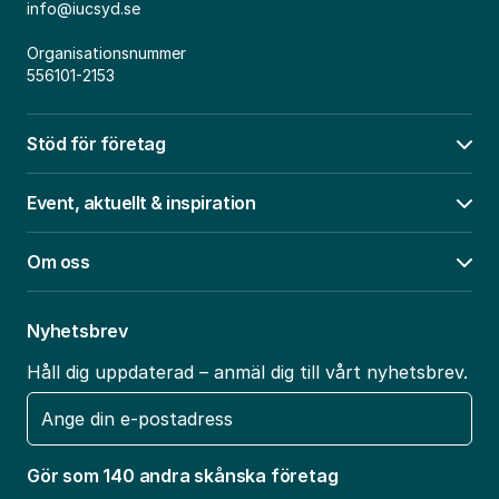
info@iucsyd.se
Organisationsnummer
556101-2153
Stöd för företag
Öpp
Event, aktuellt & inspiration
Öpp
Om oss
Öpp
Nyhetsbrev
Håll dig uppdaterad – anmäl dig till vårt nyhetsbrev.
E-
post
Gör som 140 andra skånska företag