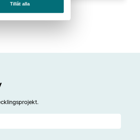
Tillåt alla
Tomorrow
kommer
till
IUC
Syd
v
cklingsprojekt.