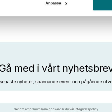
–
Anpassa
från
trendspaning
till
affärsutveckling
Gå med i vårt nyhetsbre
 senaste nyheter, spännande event och pågående utve
Genom att prenumerera godkänner du vår
integritetspolicy