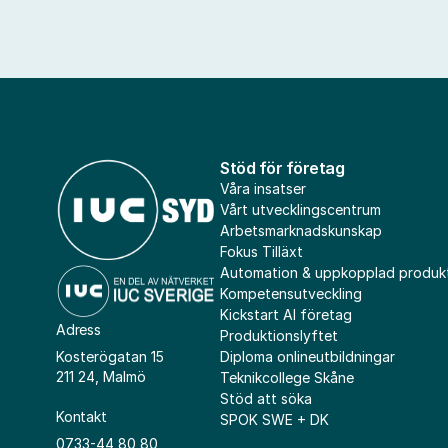
Stöd för företag
Våra insatser
Vårt utvecklingscentrum
Arbetsmarknadskunskap
Fokus Tilläxt
Automation & uppkopplad produk
Kompetensutveckling
Kickstart AI företag
Adress
Produktionslyftet
Diploma onlineutbildningar
Kosterögatan 15
211 24, Malmö
Teknikcollege Skåne
Stöd att söka
Kontakt
SPOK SWE + DK
0733-44 80 80