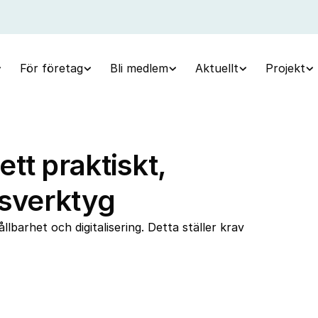
För företag
Bli medlem
Aktuellt
Projekt
tt praktiskt,
gsverktyg
lbarhet och digitalisering. Detta ställer krav