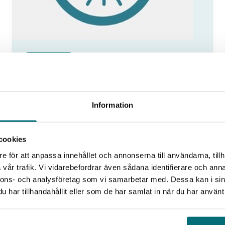
Fokus Tillväxt
Omvärldsanalys – från
trendspaning till
Information
affärsutveckling
Malmö
cookies
Omvärlden är inte bara er bransch. Den är
e för att anpassa innehållet och annonserna till användarna, tillh
också ekonomi, politiska beslut,
vår trafik. Vi vidarebefordrar även sådana identifierare och anna
teknikskiften, nya regler, energipriser,…
nnons- och analysföretag som vi samarbetar med. Dessa kan i sin
har tillhandahållit eller som de har samlat in när du har använt 
:
Visa event
Omvärldsanalys