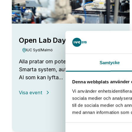
Open Lab Day hos IUC Syd
IUC Syd/Malmö
Alla pratar om potentialen i ny teknik.
Samtycke
Smarta system, automation, robotar och
AI som kan lyfta…
Denna webbplats använder 
Vi använder enhetsidentifierar
:
Visa event
Open
sociala medier och analysera 
Lab
till de sociala medier och a
Day
med annan information som du 
hos
IUC
Syd