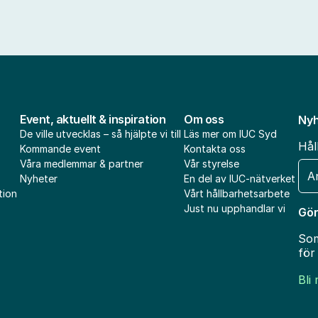
Event, aktuellt & inspiration
Om oss
Nyh
De ville utvecklas – så hjälpte vi till
Läs mer om IUC Syd
Hål
Kommande event
Kontakta oss
Våra medlemmar & partner
Vår styrelse
E-
Nyheter
En del av IUC-nätverket
pos
tion
Vårt hållbarhetsarbete
Just nu upphandlar vi
Gör
Som
för
Bli