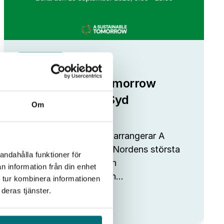
Fokus Tillväxt
A Sustainable Tomorrow
kommer till IUC Syd
Om
För trettonde året i rad arrangerar A
Sustainable Tomorrow Nordens största
andahålla funktioner för
digitala hållbarhets- och
n information från din enhet
framtidskonferens. Men…
 tur kombinera informationen
deras tjänster.
:
Visa event
A
Sustainable