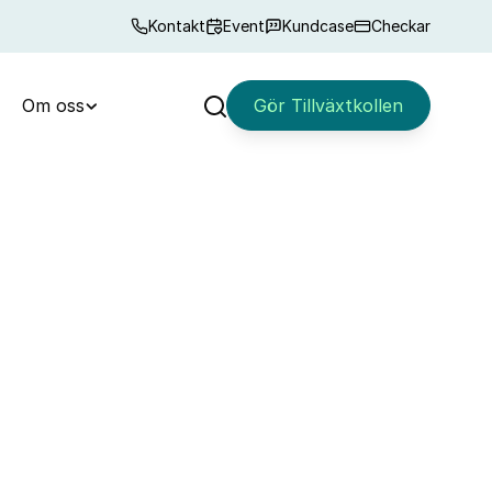
Kontakt
Event
Kundcase
Checkar
Om oss
Gör Tillväxtkollen
Sök