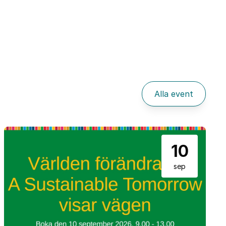
Alla event
10
sep